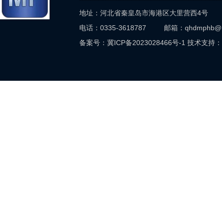
地址：河北省秦皇岛市海港区大里营西4号
电话：0335-3618787 邮箱：qhdmphb@
备案号：
冀ICP备2023028466号-1
技术支持：